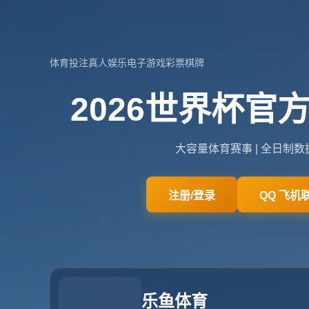
0311-6611012
admin@website-xk.com
首页
页
面
未
找
到
首页
404 Error