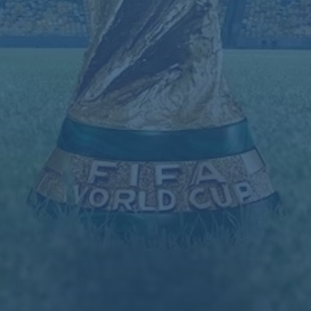
返回首页
收到独家内容和特别优惠。