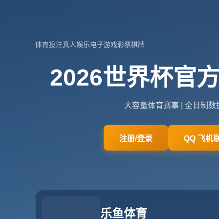
0311-6611012
admin@website-xk.com
首页
页
面
未
找
到
首页
404 Error