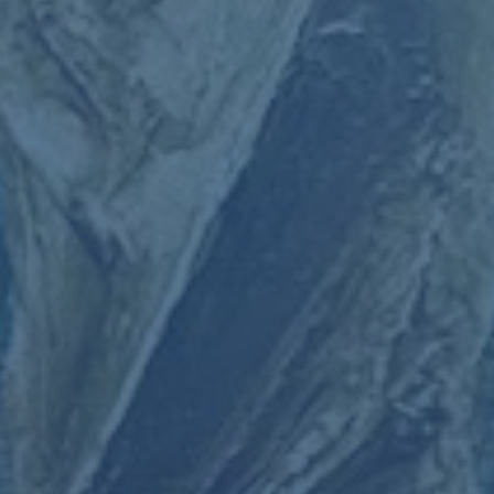
从“加农炮幻想”回归具体能力刻画