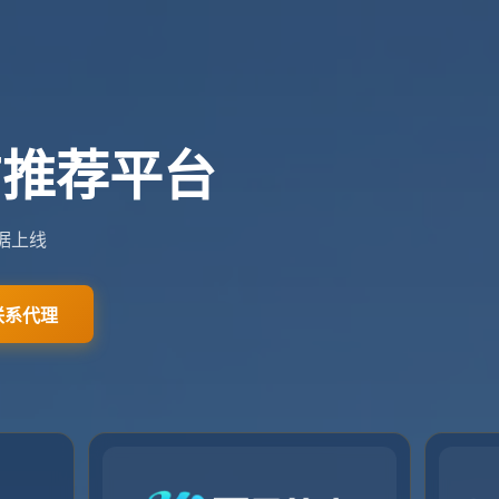
关于星空体育
服务
单独服务
新闻中
5
分
钟
球
荒
能
成
“
加
农
炮
”