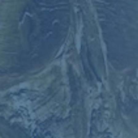
但要从“潜在火力点”进化为真正意义上的“加农炮”，中间
他在对抗强度、门前选择、心理承载力等方面仍然处在过
员调整时，罗德里戈既要适应在边路拉开空间，也要承担
让年轻球员的效率产生波动。
855分钟球荒背后的战术与心理因素
进球荒通常不会只是“脚风不顺”这么简单，在皇马这样的
构的问题 当球队的进攻更多地通过另一侧的核心球员发起
护，他的第一次触球往往出现在并不理想的射门位置，使
性加强 作为已经有过高光表现的球员，他被对手列入重点
时间里作出决定，容错率大幅下降。
更关键的是，心理层面的自我消耗。对于一名被寄予厚望
的失败，而是一次对“自我定位”的挑战。当媒体不断强调“
全被球员屏蔽。罗德里戈在场上的选择变得更加保守，他
却选择再观察一下，结果导致最佳射门窗口稍纵即逝。于是