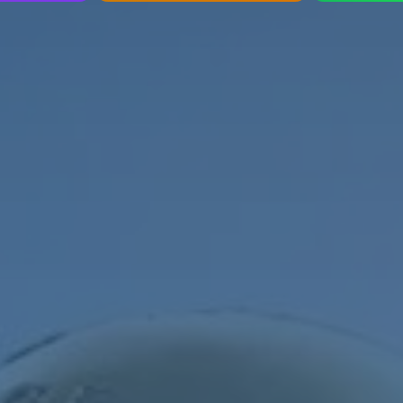
当初从巴西登陆欧洲时，罗德里戈被视为“新一代技术型攻
的技术拼图看起来几乎完美，皇马内部甚至乐观地认为，
进攻“加农炮”。那时的设想是，他可以像年轻时的本泽马
役中用冷静的终结改变比赛走势。
理想很丰满，现实却是一个漫长的进球荒。855分钟意味
比赛的时间，这期间任何一个主力前锋找不到进球感觉，
背着的是“皇马攻击手”的名号，他的一举一动都在无数镜
从“加农炮”设想到现实困境的落差
皇马之所以曾认为罗德里戈能成为“加农炮”，并非空穴来
改变战局，脚下技术细腻，射门方式多样，常常在紧张局面
新的进球支点，哪怕不是纯粹的中锋，也希望有一位边锋级别
现实需求，让罗德里戈在规划中被设定为潜在的高产火力