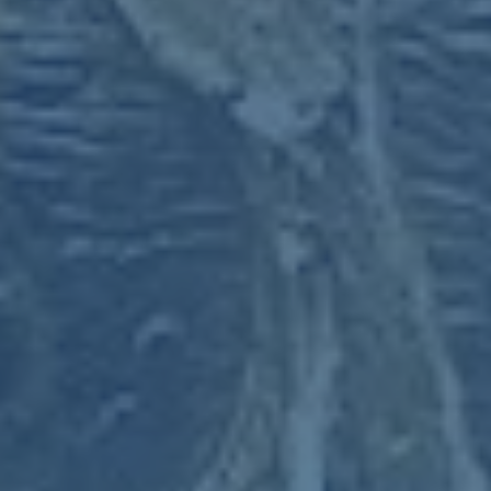
及隐性条件，例如某些大奖可能需要完成一系列达标任务，
或在限定时间内达到一定活跃等级才能解锁，用户若只看到
奖品而忽略条件，就可能在中途因成本和精力消耗过大而产
生落差。理性看待平台活动福利，把福利视为辅助观赛的
“增值工具”，而不是单纯的盈利途径，才更符合世界杯竞猜
的本质——在享受足球的过程中增加一点策略与运气的乐
趣。
用户参与活动前的准备与风险认知
参与世界杯竞猜平台活动前，用户需要进行几方面的准备。
首先是明确预算与期望，在心理上设定一个可承受的资金和
时间投入上限，将所有活动福利视作在既定预算内的锦上添
花，而非超越预算的理由。其次要阅读活动规则细则，包括
奖励发放形式、有效期、使用限制、流水要求等，避免因为
忽略细节而导致奖励无法正常使用或者提现受限。再次是区
分娱乐与投资心态，世界杯竞猜本身包含不确定性，活动福
利对结果有放大效果，却不能改变胜负本质，过度依赖“加