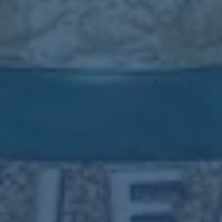
最新文章
2026世界杯比赛结果免费
2026-08-
07T05:59:51+08:00
2026美加墨世界杯小组赛