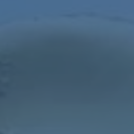
定手机号或实名认证奖励等，这类福利重点在于降低参与门
槛，让用户能以较小成本尝试竞猜玩法。其次是每日任务和
签到活动，通过每日登录、完成指定场次竞猜、参与互动社
区等方式累积积分或抽奖次数，此类活动更注重持续活跃，
让球迷在整个赛事期间保持黏性。第三类是围绕热门赛程设
计的场次专属活动，比如小组赛阶段的连红奖励、淘汰赛阶
段的比分加奖、决赛夜的多倍积分等，常以“限时加成”的形
式吸引参与。还有一种较为受欢迎的形式是预测挑战赛，平
台会设定如“预测冠军球队”“金靴得主”“小组出线形势”等长
期指标，用户通过提交预测参与排行榜角逐，与平台其他玩
家共同分享奖励池。
活动福利类型解析与使用价值
从奖励形态上看，世界杯竞猜平台的活动福利大致可以分为
几类。最直观的是体验金或免单券，这类奖品通常限定在某
些玩法或场次使用，用于降低真实资金投入风险，适合新用
户熟悉规则时使用。其次是充值返利和加奖活动，例如首充