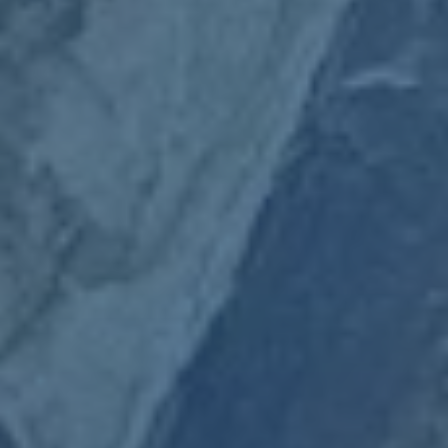
轻量参与和偶尔竞猜，那么重任务、重流水的高强度活动并
不适合；反之，如果是长期观赛、计划多场次参与的深度用
户，阶梯返利、连胜加奖等活动的吸引力会更大。还需考量
客服与技术支持，世界杯期间访问量陡增，系统稳定性和问
题处理响应时间会直接影响活动参与体验。综合这些因素，
用理性的视角审视“活动福利”的真实含义，避免单纯追逐最
“刺激”的数字，更容易获得兼顾安全与乐趣的世界杯竞猜体
验。
借助活动福利建立个人竞猜策略与记录习惯
从更长期的角度来看，平台活动福利也可成为用户建立个人
竞猜策略的辅助工具。通过将活动奖励视为实验资金，用户
可以尝试不同的竞猜策略，比如关注特定联赛风格、根据球
队数据调整选择逻辑、结合实时伤停信息进行动态调整等。
在此过程中，如果能培养起记录习惯，将每次竞猜的理由、
使用的福利类型、结果与心态变化简要记录下来，便能在赛
程结束后对自己的行为进行复盘，甄别哪些决策是建立在信