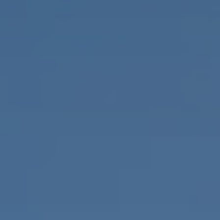
在具体参与时，用户最常接触到的，通常是几类基础活动。
首先是新手福利活动，例如注册即赠体验金、首充返利、绑