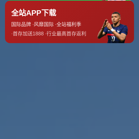
阶段，设计一整套活动福利体系。这些福利往往具有几个共
同特点：其一是门槛低，新手用户只需简单注册、完成基础
任务，便能获取新手礼包或体验券；其二是类型多样，从签
到奖励、分享任务到连胜挑战、积分商城兑换，尽量覆盖不
同层次、不同偏好的用户；其三是节奏紧凑，活动时间大多
和赛程紧密绑定，使福利发放与比赛高潮同步，让用户在观
赛间隙始终保持参与热度。在此基础上，不同平台还会加入
自身特色玩法，比如球队战队赛、主播带玩、数据预测等，
让整个世界杯竞猜体验更加立体化。
常见的世界杯竞猜活动形式与玩法说明