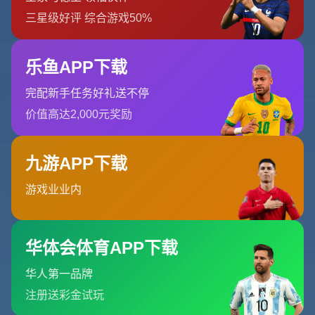
世界杯竞猜平台活动福利的总体特点
围绕世界杯主题，主流竞猜平台通常会在赛前、赛中和决赛