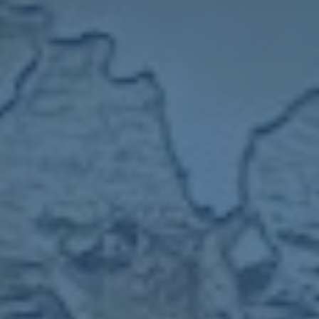
赠送50%额度、特定比赛竞猜盈利额外加成等，对于有稳
定预算且相对理性的用户来说，这类福利能够放大单位资金
的可玩空间，但也需要注意控制投入比例。第三类是积分与
道具奖励，积分可以在积分商城兑换实物或更多体验券，道
具则可能在特定活动中提升中奖概率或解锁额外玩法。这类
福利的优势在于可累积和可规划，适合长期跟随赛事的深度
球迷。一些平台会推出社区互动福利，例如在话题区发帖、
参与球队打卡、转发战报，可获得额外奖励，不仅增加了社
交属性，也为偏好交流的用户提供了更多参与路径。
平台活动福利设计背后的逻辑与用户价值
从平台视角看，世界杯竞猜活动福利的设计不只是“发奖”，
更是一种通过结构化激励引导用户行为的方式。通过阶梯式
任务和阶段性福利，平台可以让用户逐步从“路过围观”，转
变为“持续参与”，最终形成稳定活跃。而从用户视角出发，
合理利用这些福利，可以在不显著增加成本的前提下，获得
更多参与机会和更丰富的观赛体验。关键在于认清活动规则