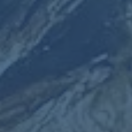
类别
健康保险
汽车保险
房屋保险
人寿保险
旅行保险
商业保险