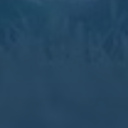
2026世界杯比赛结果免费
2026-08-
07T05:59:51+08:00
推荐新闻
皇马可回购久保建英 但球员潜在的高薪或成为阻碍
世界杯盘口分析哪个平台好
西媒：皇马有意亚历杭德罗-加纳乔 还没正式报价
皇家馬德里 對 些路迪