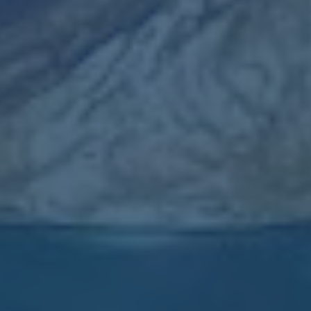
类别
健康保险
汽车保险
房屋保险
人寿保险
旅行保险