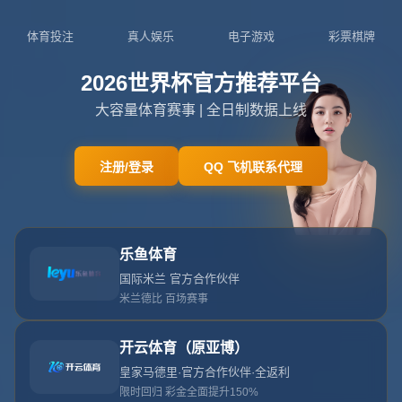
18159470581
admin@website-xk.com
2
0
2
6
美
加
墨
世
界
杯
数
据
统
计
怎
么
看
首页
2026美加墨世界杯数据统计怎么看
2026美加墨世界杯数据统计怎么看