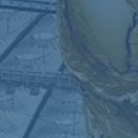
推荐新闻
如何选择最热门的世界杯竞猜平台
2026美加墨世界杯直播在哪里看
阿斯-皇马球迷持队旗在巴黎被罚 皇马
官方介入此事
世界杯下注入口：尽享热门赛季的足球
竞猜乐趣
【球葩说】西甲：赫罗纳皇马能否上演
进球好戏？