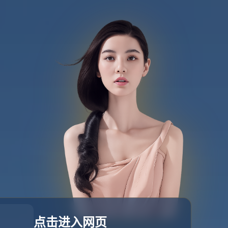
心
星空体育的团队
联系星空体育