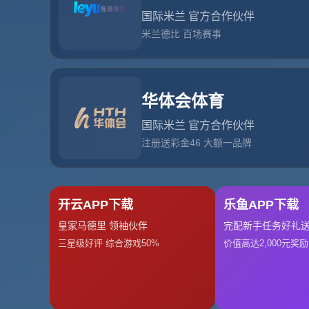
首页
西甲-皇马2-0格拉纳达领跑 罗德里戈&迪亚斯
类别