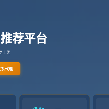
关于星空体育
服务
单独服务
新闻中
0
格
拉
纳
达
领
跑
亚
斯
破
门