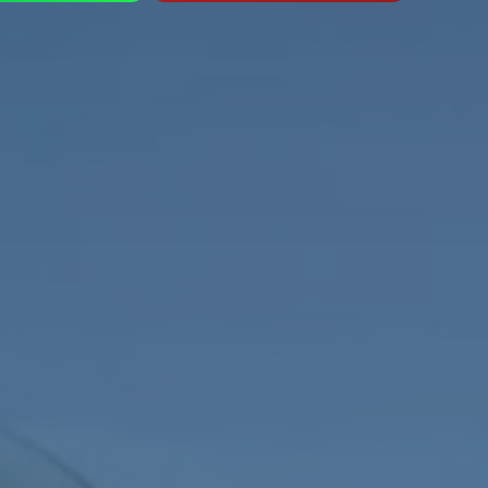
人看到的是积分榜顶部再次出现皇家马德里这个名字 但
单的一场胜利 而是一场关于耐心 节奏掌控 和个人成
0战胜格拉纳达的比赛 更像是一篇正在书写中的赛季宣