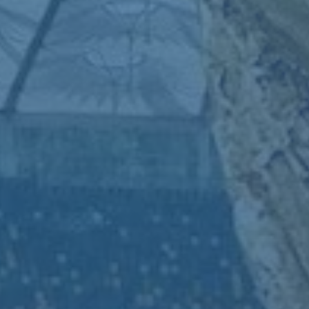
马卡-马竞有意塞巴略斯 已派代表和球
员身边人士接触