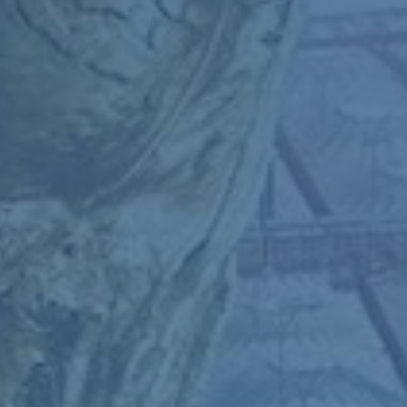
 伤病困扰 再到与直接竞争对手之间的拉锯 任何一个环
这场对阵格拉纳达的胜利 才格外具有风向标意义 面对整
急躁地用个人能力强行解决问题 而是通过耐心控球和
 但这场比赛中 我们更能看到一种整体气质的转变 球
撕扯 到了合适的时间节点 再由前场核心完成最后一
体系去支撑结果 而不是单纯依赖偶然的爆发
他整个赛季心路历程的一个缩影 在夏天攻击线人员变
收到肋部参与组织 甚至在某些阶段还要扮演伪中锋的角
质疑声和期待值一起涌来 让他在赛季初并不那么轻松