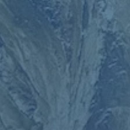
但通过这场西甲 皇马2比0格拉纳达领跑的关键战 我们看
一味追求炫目的过人动作 而是更注重和队友的联动 更看重
妙的斜线跑位 撞墙配合后冷静推射破门 这个看似简单的动
身角色边界的重新定义 这粒进球既是战术执行的结果 也是