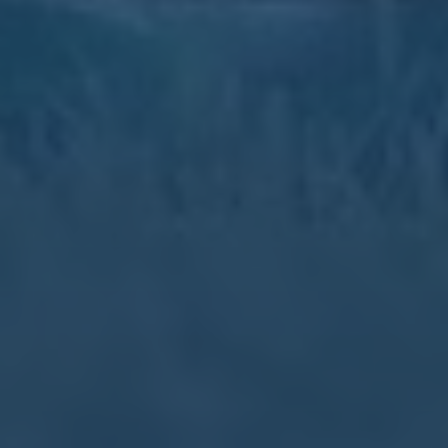
推荐新闻
2026世界杯完整赛程
友谊赛-巴萨2-1皇马两连胜 保-维克托双响&2场3
球
热刺近七任主帅英超胜率：弗兰克31.8%最低，澳
波第二低
TA-皇马指责加维缺乏体育精神 更衣室充满沮丧氛
围
世界杯下注入口：尽享热门赛季的足球竞猜乐趣