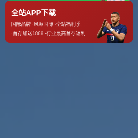
2026世界杯最大的结构性变化，是由48支球队组成正赛。
这48支球队将被分成
16个小组
，每组3支球队，小组赛后直
接进入淘汰赛阶段。具体流程可以概括为四个层级 预选赛
阶段 各大洲争夺正赛名额 小组赛阶段 48进32 淘汰赛阶段
32进2 决赛。和过去32队时代的
8组4队
不同，现在小组规
模缩小，但小组数量增多，出线方法也随之变化。每个小组
的
前两名晋级
，16个小组共出线32支球队，随后进入和以
往类似的单场淘汰赛结构。需要特别留意的是，小组赛将不
再出现同组末轮同时开球的经典场景，如何防范默契球，会