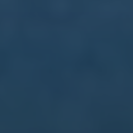
本泽马曾向C罗咨询沙特情况 后者回复积极建议去
订阅新闻通讯
随时了解我们的最新动态！订阅我们的时事通讯即可收到独
家内容和特别优惠。
订阅我们的服务